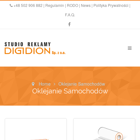
+48 502 906 882 |
Regulamin
|
RODO
|
News
|
Polityka Prywatności
|
F.A.Q.
Home
Oklejanie Samochodów
Oklejanie Samochodów